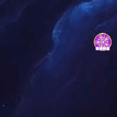
TA-E50ZD
TA-E50DF
TA-E51ZD
TA-E51DF
TA-E52ZD
TA-E52DF
TA-E50
TA-E50F
TA-E50ZD
TA-E50DF
TA-E51ZD