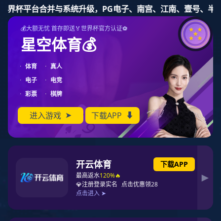
火博体育
火博体育
走进火博体育
公司简介
发展历程
火博体育
品牌荣誉