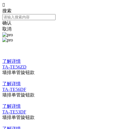

搜索
确认
取消
了解详情
TA-TE56ZD
墙排单管旋钮款
了解详情
TA-TE56DF
墙排单管旋钮款
了解详情
TA-TE53DF
墙排单管旋钮款
了解详情