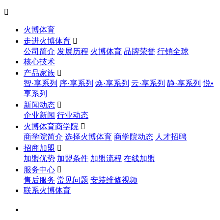

火博体育
走进火博体育

公司简介
发展历程
火博体育
品牌荣誉
行销全球
核心技术
产品家族

智·享系列
序·享系列
焕·享系列
云·享系列
静·享系列
悦•
享系列
新闻动态

企业新闻
行业动态
火博体育商学院

商学院简介
选择火博体育
商学院动态
人才招聘
招商加盟

加盟优势
加盟条件
加盟流程
在线加盟
服务中心

售后服务
常见问题
安装维修视频
联系火博体育