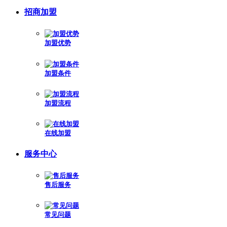
招商加盟
加盟优势
加盟条件
加盟流程
在线加盟
服务中心
售后服务
常见问题