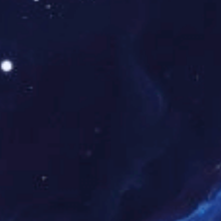
TA-767DF（星空灰）
TA-766ZD（太空银）
TA-765
TA-767ZD
TA-767DF（星空灰）
TA-766ZD（太空银）
TA-765
云·享系列
TA-E50
TA-E50F