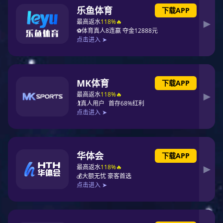
TA-T966F
TA-T966ZD
TA-950DF
TA-T960DF
TA-T962ZD
TA-T962DF
TA-T966
TA-T966F
TA-T966ZD
序·享系列
TA-T570