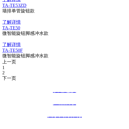
TA-TE53ZD
墙排单管旋钮款
了解详情
TA-TE50
微智能旋钮脚感冲水款
了解详情
TA-TE50F
微智能旋钮脚感冲水款
上一页
1
2
下一页
快速连接
产品展示
关于火博体育
社交媒体